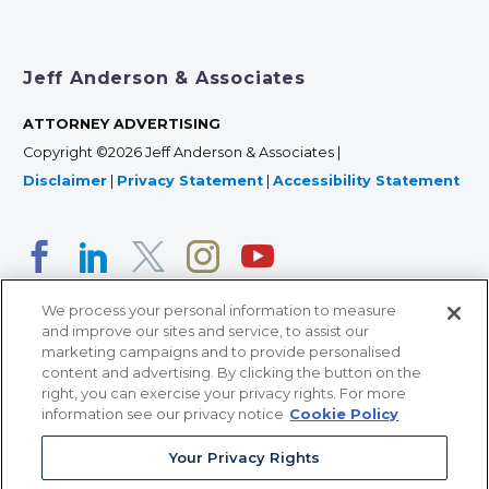
Jeff Anderson & Associates
ATTORNEY ADVERTISING
Copyright ©2026 Jeff Anderson & Associates |
Disclaimer
|
Privacy Statement
|
Accessibility Statement
We process your personal information to measure
and improve our sites and service, to assist our
marketing campaigns and to provide personalised
content and advertising. By clicking the button on the
right, you can exercise your privacy rights. For more
366 Jackson Street, Suite 100 • St. Paul, MN 55101 • 651-
information see our privacy notice
Cookie Policy
227-9990
12011 San Vicente Blvd, Suite 700 • Los Angeles, CA
Your Privacy Rights
90049 • 310-357-2425