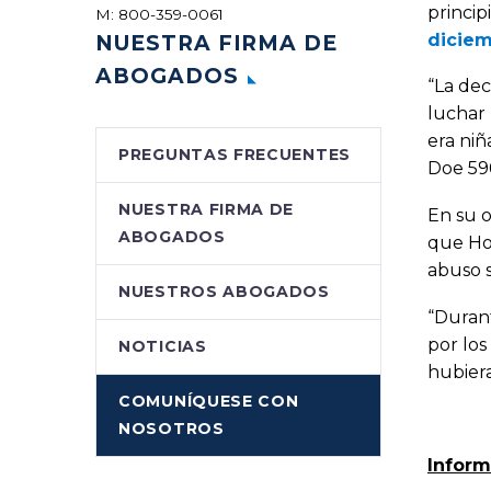
princip
M: 800-359-0061
diciem
NUESTRA FIRMA DE
ABOGADOS
“La dec
luchar 
era niñ
PREGUNTAS FRECUENTES
Doe 59
NUESTRA FIRMA DE
En su o
ABOGADOS
que Hol
abuso 
NUESTROS ABOGADOS
“Durant
por los
NOTICIAS
hubiera
COMUNÍQUESE CON
NOSOTROS
Inform