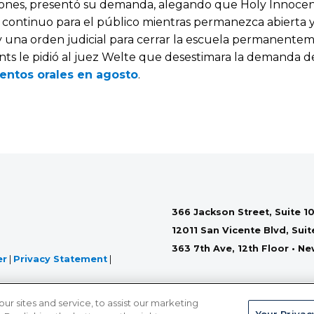
ciones, presentó su demanda, alegando que Holy Innocen
 continuo para el público mientras permanezca abierta 
 una orden judicial para cerrar la escuela permanenteme
ts le pidió al juez Welte que desestimara la demanda d
ntos orales en agosto
.
366 Jackson Street, Suite 10
12011 San Vicente Blvd, Sui
363 7th Ave, 12th Floor • N
er
|
Privacy Statement
|
 sites and service, to assist our marketing
Your Privac