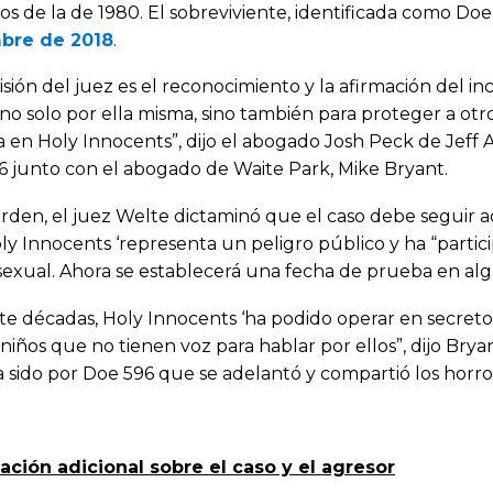
ios de la de 1980. El sobreviviente, identificada como D
bre de 2018
.
isión del juez es el reconocimiento y la afirmación del i
no solo por ella misma, sino también para proteger a otr
a en Holy Innocents”, dijo el abogado Josh Peck de Jeff 
6 junto con el abogado de Waite Park, Mike Bryant.
rden, el juez Welte dictaminó que el caso debe seguir 
y Innocents ‘representa un peligro público y ha “partic
sexual. Ahora se establecerá una fecha de prueba en a
e décadas, Holy Innocents ‘ha podido operar en secreto 
 niños que no tienen voz para hablar por ellos”, dijo Bry
 sido por Doe 596 que se adelantó y compartió los horr
ación adicional sobre el caso y el agresor