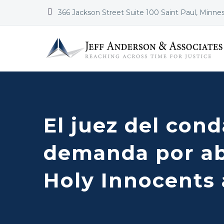


366 Jackson Street Suite 100 Saint Paul, Minne
El juez del con
demanda por abu
Holy Innocents