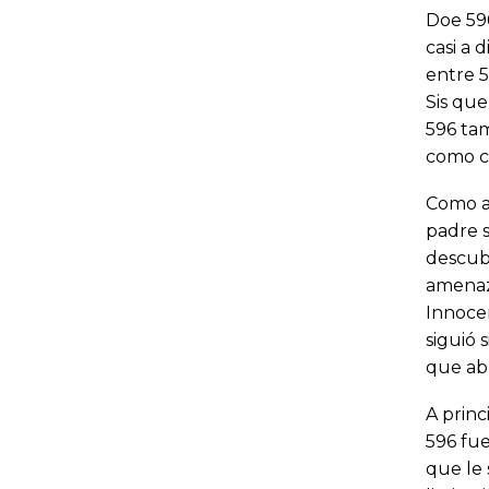
Doe 596
casi a 
entre 5
Sis que
596 tam
como ca
Como ad
padre s
descubi
amenaza
Innocen
siguió 
que abu
A princ
596 fue
que le 