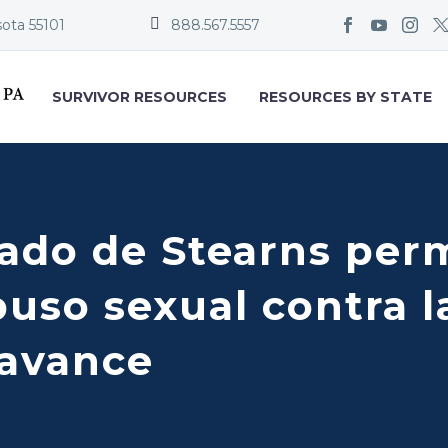


sota 55101
888.567.5557
SURVIVOR RESOURCES
RESOURCES BY STATE
dado de Stearns perm
so sexual contra l
 avance