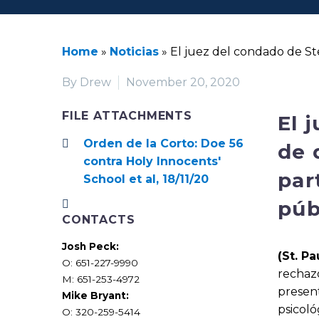
Home
»
Noticias
»
El juez del condado de S
By Drew
November 20, 2020
FILE ATTACHMENTS
El 
Orden de la Corto: Doe 56
de 
contra Holy Innocents'
par
School et al, 18/11/20
púb
CONTACTS
Josh Peck:
(St. Pa
O: 651-227-9990
rechazó
M: 651-253-4972
present
Mike Bryant:
psicoló
O: 320-259-5414