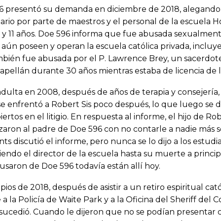
 presentó su demanda en diciembre de 2018, alegando ab
diario por parte de maestros y el personal de la escuela
 y 11 años. Doe 596 informa que fue abusada sexualmente
 aún poseen y operan la escuela católica privada, incluy
bién fue abusada por el P. Lawrence Brey, un sacerdote c
pellán durante 30 años mientras estaba de licencia de 
ulta en 2008, después de años de terapia y consejería, 
e enfrentó a Robert Sis poco después, lo que luego se 
ertos en el litigio. En respuesta al informe, el hijo de Ro
ron al padre de Doe 596 con no contarle a nadie más so
ts discutió el informe, pero nunca se lo dijo a los estudia
siendo el director de la escuela hasta su muerte a princip
saron de Doe 596 todavía están allí hoy.
ipios de 2018, después de asistir a un retiro espiritual c
 a la Policía de Waite Park y a la Oficina del Sheriff del
sucedió. Cuando le dijeron que no se podían presentar 