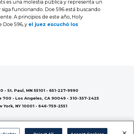
ts es una molestia pública y representa un
y siga funcionando. Doe 596 está buscando
nte. A principios de este año, Holy
e Doe 596, y
el juez escuchó los
0 • St. Paul, MN 55101 • 651-227-9990
te 700 • Los Angeles, CA 90049 • 310-357-2425
ew York, NY 10001 • 646-759-2551
y Rights
Reject All
Accept Cookies