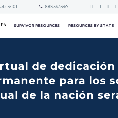
sota 55101
888.567.5557


SURVIVOR RESOURCES
RESOURCES BY STATE
rtual de dedicación
anente para los so
ual de la nación ser