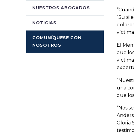
NUESTROS ABOGADOS
“Cuando
“Su sil
NOTICIAS
doloros
víctimas
COMUNÍQUESE CON
El Memo
NOSOTROS
que lo
víctima
experto
“Nuestr
una com
que los
“Nos se
Anderso
Gloria 
testimo