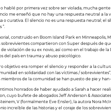
 hablé por primera vez sobre ser violada, mucha gente di
encio me enseñó que no hay una respuesta neutral a la vi
a o curativa. El silencio no es una respuesta neutral; el 
 ”.
rial, construido en Boom Island Park en Minneapolis, Minn
s sobrevivientes compartieron con Super después de que
 de violación de su ex novio, así como en el trabajo de la
s del país en trauma y abuso psicológico.
o objetivo era romper el silencio y responder a la cultura
unidad en solidaridad con las víctimas / sobrevivientes”,
 miembros de la comunidad se han puesto de pie y han e
ntimos honrados de haber ayudado a Sarah a hacer realid
n, cuyo bufete de abogados Jeff Anderson & Associates 
Steinem, V (formalmente Eve Ensler), la autora Nora McIn
nio increíble de las historias y el coraje de los sobrevivient