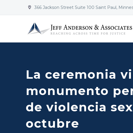
366 Jackson Street Suite 100 Saint Paul, Minne


La ceremonia vi
monumento perm
de violencia sex
octubre