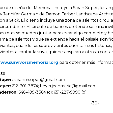
po de diseño del Memorial incluye a Sarah Super, los arq
y Jennifer Germain de Damon Farber Landscape Architect
on a Stick. El diseño incluye una zona de asientos circula
 circundante. El círculo de bancos pretende ser una invi
zas rotas se pueden juntar para crear algo completo y h
rma de asientos y que se extiende hacia el paisaje signifi
vientes; cuando los sobrevivientes cuentan sus historias
vientes a contar la suya, quienes inspiran a otros a contar
ww.survivorsmemorial.org
para obtener más informac
cto
Super:
sarahmsuper@gmail.com
eyer:
612-701-3874; heyerjeanmarie@gmail.com
nderson:
646-499-3364 (c); 651-227-9990 (o)
-30-