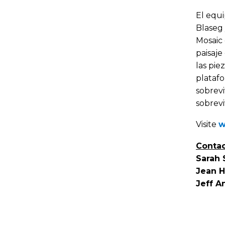
El equi
Blaseg 
Mosaic 
paisaje
las pie
platafo
sobrevi
sobrevi
Visite
w
Conta
Sarah 
Jean H
Jeff A