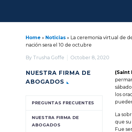
Home
»
Noticias
»
La ceremonia virtual de d
nación sera el 10 de octubre
By Trusha Goffe
October 8, 2020
NUESTRA FIRMA DE
(Saint
permane
ABOGADOS
sábado 
los ora
pueden
PREGUNTAS FRECUENTES
La sobr
NUESTRA FIRMA DE
que su 
ABOGADOS
Fue sen