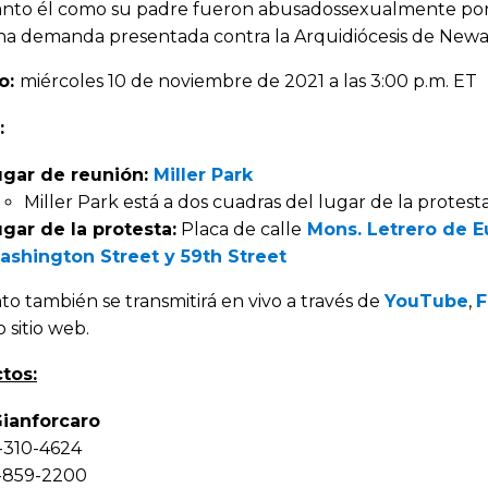
nto él como su padre fueron abusadossexualmente por 
a demanda presentada contra la Arquidiócesis de Newar
o:
miércoles 10 de noviembre de 2021 a las 3:00 p.m. ET
:
ugar de reunión:
Miller Park
Miller Park está a dos cuadras del lugar de la protest
gar de la protesta:
Placa de calle
Mons. Letrero de Eu
ashington Street y 59th Street
to también se transmitirá en vivo a través de
YouTube
,
F
 sitio web.
tos:
ianforcaro
310-4624
859-2200