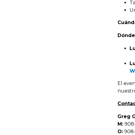
Ta
Un
Cuánd
Dónde
L
Lu
W
El even
nuestro
Contac
Greg G
M:
908-
O:
908-