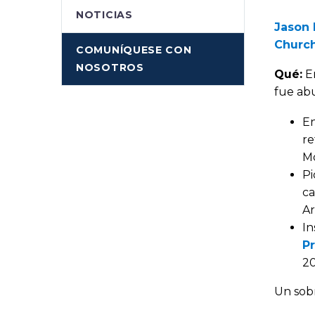
NOTICIAS
Jason 
Church,
COMUNÍQUESE CON
NOSOTROS
Qué:
En
fue ab
En
re
Mo
Pi
ca
Ar
In
P
20
Un sobr