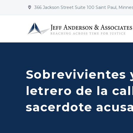
366 Jackson Street Suite 100 Saint Paul, Minne


Sobrevivientes 
letrero de la ca
sacerdote acusa