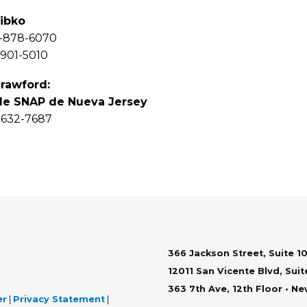
ribko
-878-6070
901-5010
rawford:
de SNAP de Nueva Jersey
632-7687
366 Jackson Street, Suite 10
12011 San Vicente Blvd, Sui
363 7th Ave, 12th Floor • N
er
|
Privacy Statement
|