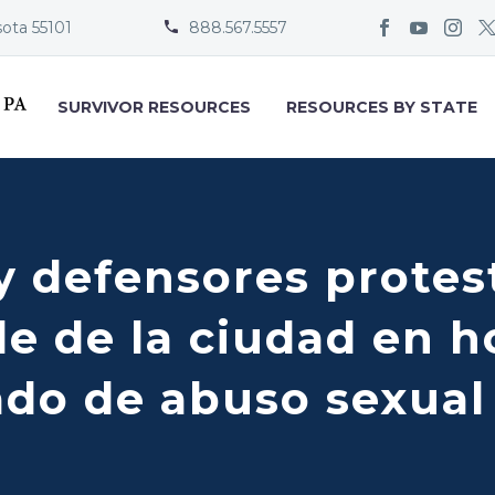
sota 55101
888.567.5557


SURVIVOR RESOURCES
RESOURCES BY STATE
y defensores protes
lle de la ciudad en h
do de abuso sexual 